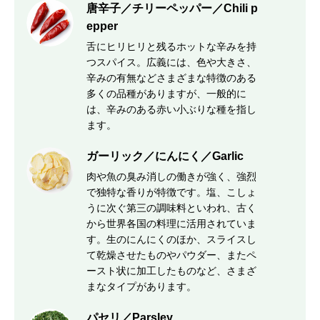
唐辛子／チリーペッパー／Chili p
epper
舌にヒリヒリと残るホットな辛みを持
つスパイス。広義には、色や大きさ、
辛みの有無などさまざまな特徴のある
多くの品種がありますが、一般的に
は、辛みのある赤い小ぶりな種を指し
ます。
ガーリック／にんにく／Garlic
肉や魚の臭み消しの働きが強く、強烈
で独特な香りが特徴です。塩、こしょ
うに次ぐ第三の調味料といわれ、古く
から世界各国の料理に活用されていま
す。生のにんにくのほか、スライスし
て乾燥させたものやパウダー、またペ
ースト状に加工したものなど、さまざ
まなタイプがあります。
パセリ／Parsley