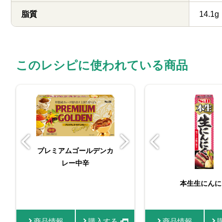
脂質
14.1g
このレシピに使われている商品
プレミアムゴールデンカ
ゴールデンカ
レー中辛
ｇ 甘
ビン入りおろし生にんに
本生生にんに
く
商品情報
商品情報
購入する
購入する
商品情報
商品