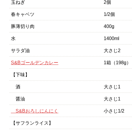
玉ねぎ
2個
春キャベツ
1/2個
豚薄切り肉
400g
水
1400ml
サラダ油
大さじ2
S&Bゴールデンカレー
1箱（198g）
【下味】
酒
大さじ1
醤油
大さじ1
S&Bおろしにんにく
小さじ1/2
【サフランライス】