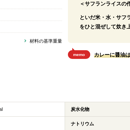
＜サフランライスの
といだ米・水・サフ
をひと混ぜして炊き
材料の基準重量
カレーに醤油
memo
al
炭水化物
ナトリウム