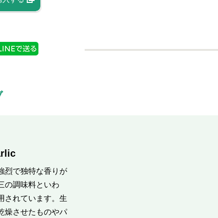
ブ
ic
強烈で独特な香りが
三の調味料といわ
用されています。生
乾燥させたものやパ