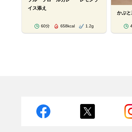
イス添え
かぶと
.9g
60分
658kcal
1.2g