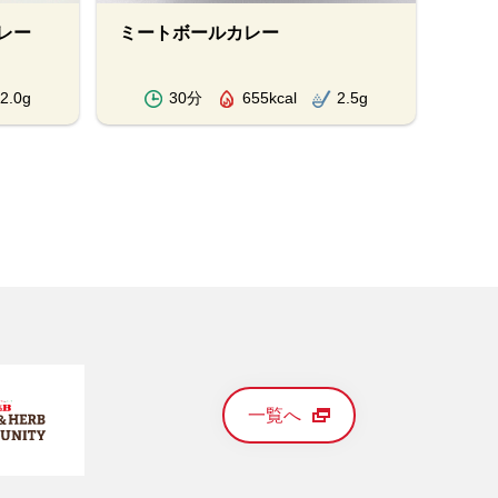
レー
ミートボールカレー
スパ
レー
2.0g
30分
655kcal
2.5g
一覧へ