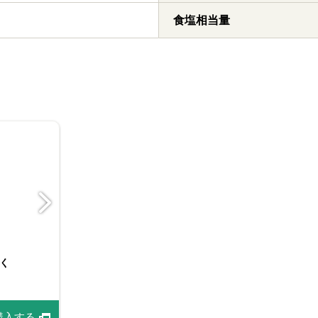
食塩相当量
レー１９８
ゴールデンカレー１９８
口
ｇ 中辛
く
おろし生にんにく
情報
購入する
商品情報
商品情報
購入する