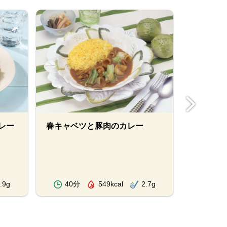
レー
春キャベツと豚肉のカレー
鶏肉の無
.9g
40分
549kcal
2.7g
40分