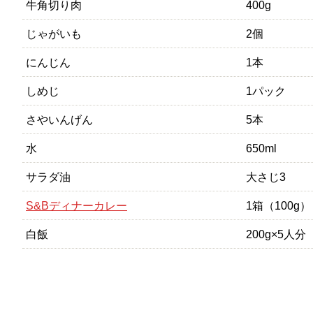
牛角切り肉
400g
じゃがいも
2個
にんじん
1本
しめじ
1パック
さやいんげん
5本
水
650ml
サラダ油
大さじ3
S&Bディナーカレー
1箱（100g）
白飯
200g×5人分