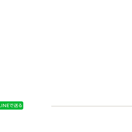
ー ディナ
フォン・ド・ボー ディナ
ｇ 中辛
ーカレー９７ｇ 辛口
情報
商品情報