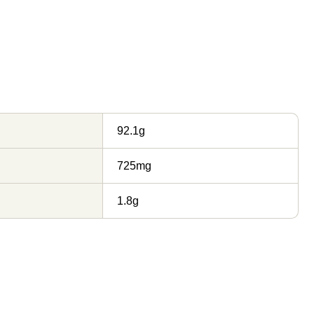
92.1g
725mg
1.8g