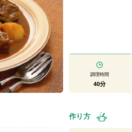
調理時間
40分
作り方