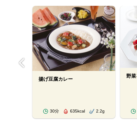
野菜
揚げ豆腐カレー
2.1g
30分
635kcal
2.2g