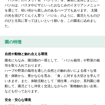
バジルは、パスタやピザといったおなじみのイタリアンメニュー
を通じて、幼い頃から親しみのあるハーブでもあります。 太陽
の光を浴びてぐんぐん育つ「バジル」のように、園児たちものび
のびと元気に育ってほしいという願いを、この園名に込めまし
た。
園の特徴
自然や動物と触れ合える環境
園名にちなみ、園活動の一環として、「バジル栽培」や野菜の栽
培を取り入れております。
ハーブや野菜の栽培を通じた自然との触れ合いによる様々な発
見・体験から、豊かな心を育み、「食」に対する大切さを学んで
いきます。また、体験活動として「畑仕事」のほか、系列園に移
動して、園児どうし仲良く交流しながらの「動物触れ合い企画」
なども行っております。
安全・安心な環境