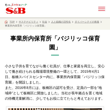
ME
TOP
サステナビリティ
社会
人と組織の活性化
ダイバーシテイの推進
事業所内保育所「バジリッコ保育園」
事業所内保育所「バジリッコ保育
園」
小さな子供を育てながら働く社員が、仕事と家庭を両立し、安心
して働き続けられる職場環境整備の一環として、2015年4月1
日、板橋スパイスセンター内に、事業所内保育園「バジリッコ保
育園」を開設しました。
また、2016年8月には、板橋区の認可を受け、定員の一部を“地
域枠”として板橋区に開放しました。当社が長年拠点を置く地域
の待機児童解消に、少しでもお役に立てたらと考えております。