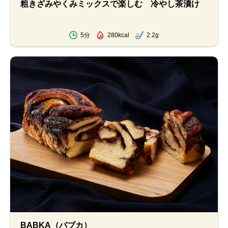
粗きざみやくみミックスで楽しむ 冷やし茶漬け
5分
280kcal
2.2g
BABKA（バブカ）