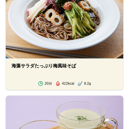
海藻サラダたっぷり梅風味そば
20分
422kcal
8.2g