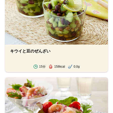
キウイと豆のぜんざい
15分
158kcal
0.0g