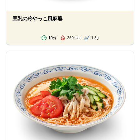
豆乳の冷やっこ風麻婆
10分
250kcal
1.3g