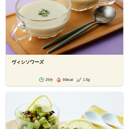
ヴィシソワーズ
25分
93kcal
1.5g