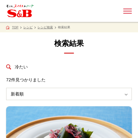
ME
TOP
レシピ
レシピ検索
検索結果
検索結果
冷たい
72
件見つかりました