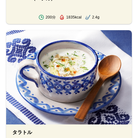
200分
1835kcal
2.4g
タラトル