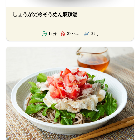
しょうがの冷そうめん麻辣湯
15分
323kcal
3.5g