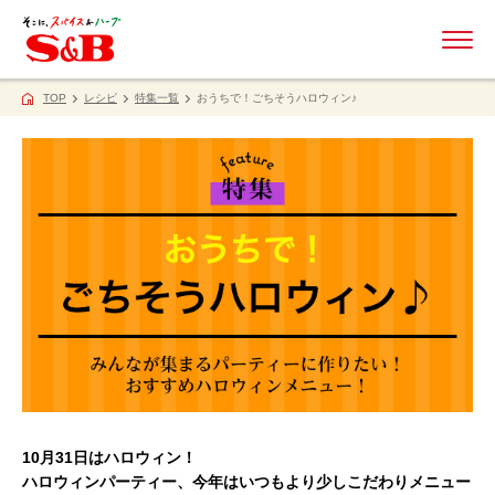
ME
TOP
レシピ
特集一覧
おうちで！ごちそうハロウィン♪
10月31日はハロウィン！
ハロウィンパーティー、今年はいつもより少しこだわりメニュー