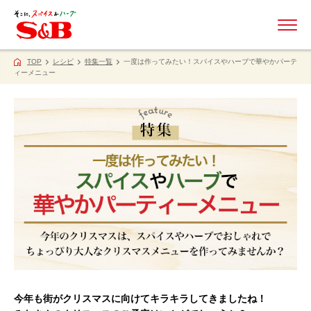
ME
TOP
レシピ
特集一覧
一度は作ってみたい！スパイスやハーブで華やかパーテ
ィーメニュー
今年も街がクリスマスに向けてキラキラしてきましたね！