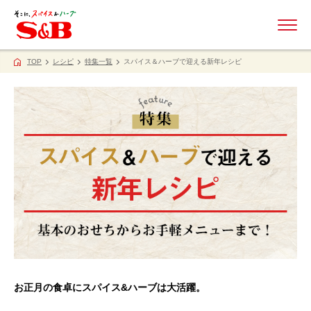
ME
TOP
レシピ
特集一覧
スパイス＆ハーブで迎える新年レシピ
お正月の食卓にスパイス&ハーブは大活躍。