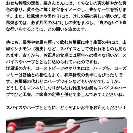
おせち料理の定番、栗きんとんには、くちなしの実の鮮やかな黄
色の彩り。黄金色に輝く財宝をイメージし、豊かな一年を祈りま
す。また、松風焼きや田作りには、けしの実の美しい装いが。松
風焼きでは、必ず片面のみにけしの実をまぶし、“裏のない”正直
な行いをするように、との願いを込めます。
他にも、長寿や健康を願って飲むお屠蘇に使う生薬の中には、山
椒やシナモン（桂皮）など、スパイスとして使われるものも見ら
れます。古くから、お正月の食卓には新年への様々な想いが、ス
パイスやハーブとともに込められていたのですね。
洋風派の方も、ローストビーフやマリネには、ハーブを。ローズ
マリーは醤油との相性もよく、和洋折衷の食卓にもぴったりで
す。お屠蘇の代わりにハーブワインなどもいかがでしょうか。
どうしてもマンネリになりがちなお雑煮やお餅もスパイスやハー
ブでひと工夫。ご家庭の定番と併せて楽しんでみてくださいね。
スパイスやハーブとともに、どうぞよいお年をお迎えください！