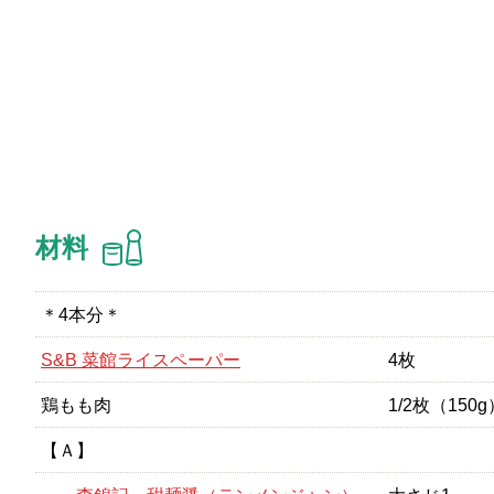
材料
＊4本分＊
S&B 菜館ライスペーパー
4枚
鶏もも肉
1/2枚（150g
【Ａ】