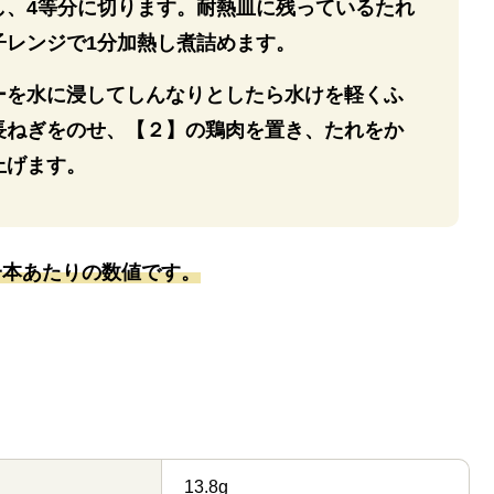
し、4等分に切ります。耐熱⽫に残っているたれ
⼦レンジで1分加熱し煮詰めます。
ーを水に浸してしんなりとしたら水けを軽くふ
長ねぎをのせ、【２】の鶏肉を置き、たれをか
上げます。
一本あたりの数値です。
13.8g