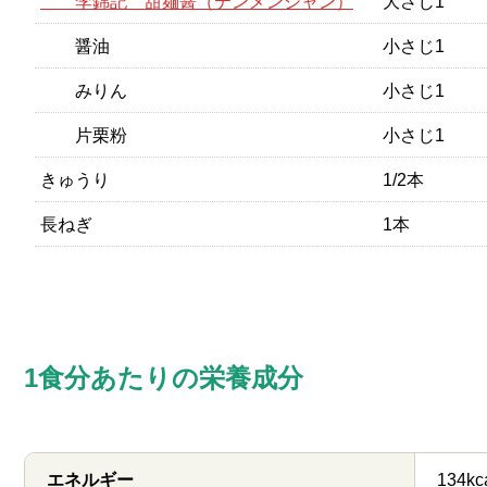
李錦記 甜麺醤（テンメンジャン）
大さじ1
醤油
小さじ1
みりん
小さじ1
片栗粉
小さじ1
きゅうり
1/2本
長ねぎ
1本
1食分あたりの栄養成分
エネルギー
134kc