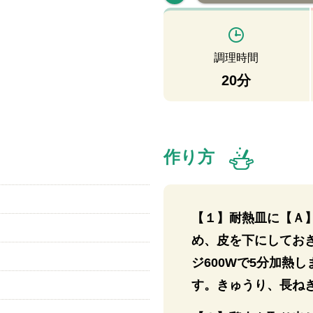
調理時間
20分
作り方
【１】耐熱⽫に【Ａ
め、⽪を下にしてお
）
ジ600Wで5分加熱
す。きゅうり、長ね