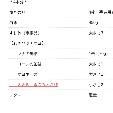
＊4本分＊
焼きのり
4枚（手巻用
白飯
450g
すし酢（市販品）
大さじ3
【わさびツナマヨ】
ツナの缶詰
1缶（70g）
コーンの缶詰
大さじ1
マヨネーズ
大さじ1
Ｓ＆Ｂ きざみわさび
小さじ2
レタス
適量