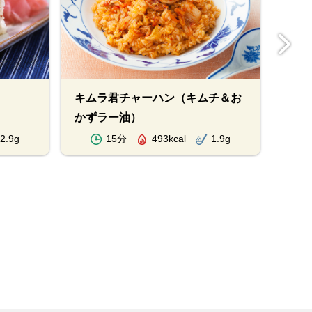
キムラ君チャーハン（キムチ＆お
よも
かずラー油）
2.9g
15分
493kcal
1.9g