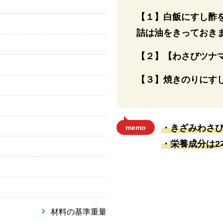
【１】白飯にすし酢
）
詰は油をきっておき
【２】【わさびツナ
【３】焼きのりにす
・きざみわさ
memo
・栄養成分は2
材料の基準重量