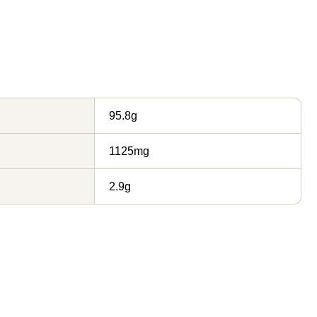
95.8g
1125mg
2.9g