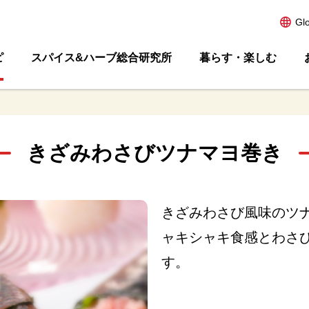
Gl
ピ
スパイス&ハーブ総合研究所
暮らす・楽しむ
きざみわさびツナマヨ巻き
きざみわさび風味のツ
ャキシャキ食感とわさ
す。