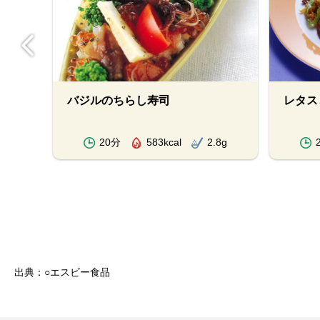
カッ
バジルのちらし寿司
レタス
.4g
20分
583kcal
2.8g
出典：○エスビー食品