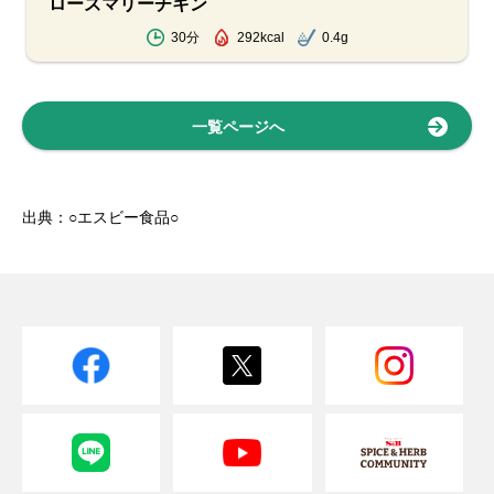
ローズマリーチキン
30分
292kcal
0.4g
一覧ページへ
出典：○エスビー食品○