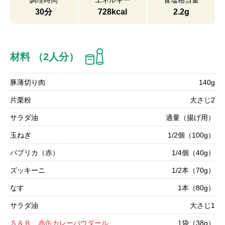
調理時間
エネルギー
食塩相当量
30分
728kcal
2.2g
材料 （2人分）
豚薄切り肉
140g
片栗粉
大さじ2
サラダ油
適量（揚げ用）
玉ねぎ
1/2個（100g）
パプリカ（赤）
1/4個（40g）
ズッキーニ
1/2本（70g）
なす
1本（80g）
サラダ油
大さじ1
Ｓ＆Ｂ 赤缶カレーパウダール
1袋（38g）