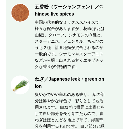
五香粉（ウーシャンフェン）／C
hinese five spices
中国の代表的なミックススパイスで、
様々な配合がありますが、花椒(または
山椒)、クローブ、シナモンの３種と、
スターアニス、フェンネル、ちんぴの
うち２種、計５種類が混合されるのが
一般的です。シナモンやスターアニス
などから醸し出される甘くエキゾチッ
クな香りが特徴的です。
ねぎ／Japanese leek・green on
ion
爽やかでやや辛みのある香り。 葉の部
分は鮮やかな緑色で、彩りとしても活
用されます。 白ねぎは根元に土寄せを
して白い部分を長く育てたもので、青
ねぎはほとんどを地上で育て、緑葉部
分を利用するものです。 白い部分と緑