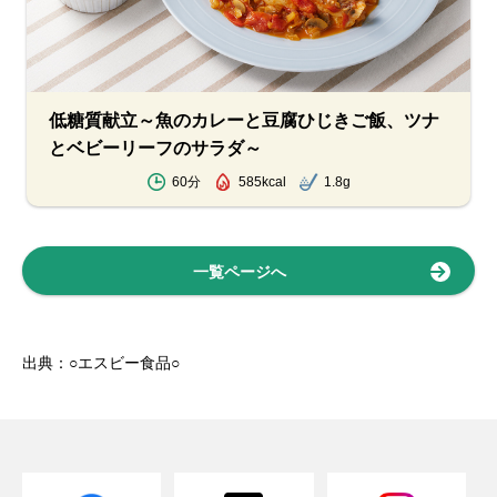
低糖質献立～魚のカレーと豆腐ひじきご飯、ツナ
とベビーリーフのサラダ～
60分
585kcal
1.8g
一覧ページへ
出典：○エスビー食品○