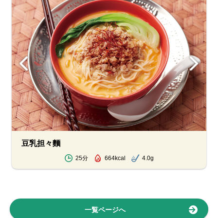
豆乳担々麵
25分
664kcal
4.0g
一覧ページへ