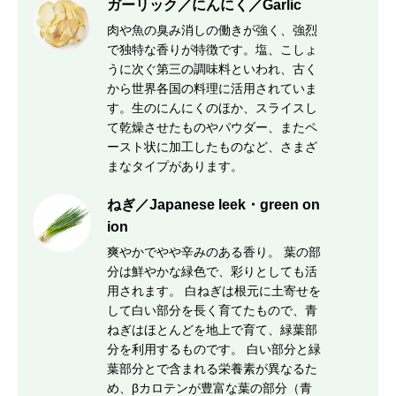
ガーリック／にんにく／Garlic
肉や魚の臭み消しの働きが強く、強烈
で独特な香りが特徴です。塩、こしょ
うに次ぐ第三の調味料といわれ、古く
から世界各国の料理に活用されていま
す。生のにんにくのほか、スライスし
て乾燥させたものやパウダー、またペ
ースト状に加工したものなど、さまざ
まなタイプがあります。
ねぎ／Japanese leek・green on
ion
爽やかでやや辛みのある香り。 葉の部
分は鮮やかな緑色で、彩りとしても活
用されます。 白ねぎは根元に土寄せを
して白い部分を長く育てたもので、青
ねぎはほとんどを地上で育て、緑葉部
分を利用するものです。 白い部分と緑
葉部分とで含まれる栄養素が異なるた
め、βカロテンが豊富な葉の部分（青