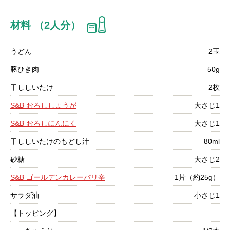
材料 （2人分）
うどん
2玉
豚ひき肉
50g
干ししいたけ
2枚
S&B おろししょうが
大さじ1
S&B おろしにんにく
大さじ1
干ししいたけのもどし汁
80ml
砂糖
大さじ2
S&B ゴールデンカレーバリ辛
1片（約25g）
サラダ油
小さじ1
【トッピング】