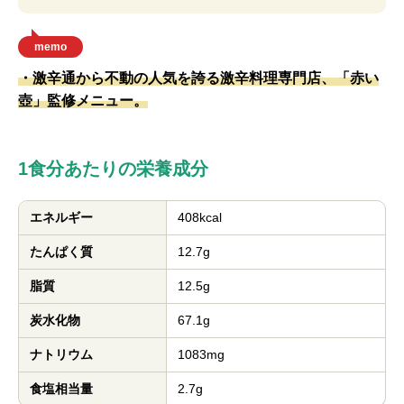
memo
・激辛通から不動の人気を誇る激辛料理専門店、「赤い
壺」監修メニュー。
1食分あたりの栄養成分
エネルギー
408kcal
たんぱく質
12.7g
脂質
12.5g
炭水化物
67.1g
ナトリウム
1083mg
食塩相当量
2.7g