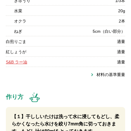
きゅうり
1/3本
水菜
20g
オクラ
2本
ねぎ
5cm（白い部分）
白煎りごま
適量
紅しょうが
適量
S&B ラー油
適量
材料の基準重量
作り方
【１】干ししいたけは洗って水に浸してもどし、柔
らかくなったら水けを絞り7mm角に切っておきま