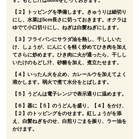
す。もどし汁は80mlをとっておきます。
【２】トッピングを準備します。きゅうりは細切り
にし、水菜は5cm長さに切っておきます。オクラは
ゆでて小口切りにし、ねぎは白髪ねぎにします。
【３】フライパンにサラダ油を熱し、干ししいた
け、しょうが、にんにくを軽く炒めてひき肉を加え
てさらに炒めます。ひき肉に火が通ったら、干しし
いたけのもどし汁、砂糖を加え、煮立たせます。
【４】いったん火を止め、カレールウを加えてよく
溶かします。弱火で煮て水分をとばします。
【５】うどんは電子レンジで表示通りに温めます。
【６】器に【５】のうどんを盛り、【４】をかけ、
【２】のトッピングをのせます。紅しょうがを添
え、白髪ねぎをのせ、白煎りごまを振り、ラー油を
かけます。