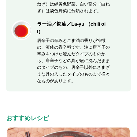
ねぎ）は緑黄色野菜、白い部分（白ね
ぎ）は淡色野菜に分類されます。
ラー油／辣油／La-yu （chili oi
l）
唐辛子の辛みとごま油の香りが特徴
の、液体の香辛料です。油に唐辛子の
辛みをつけた澄んだタイプのものか
ら、唐辛子などの具が底に沈んだまま
のタイプのもの、唐辛子以外にさまざ
まな具の入ったタイプのものまで様々
なものがあります。
おすすめレシピ