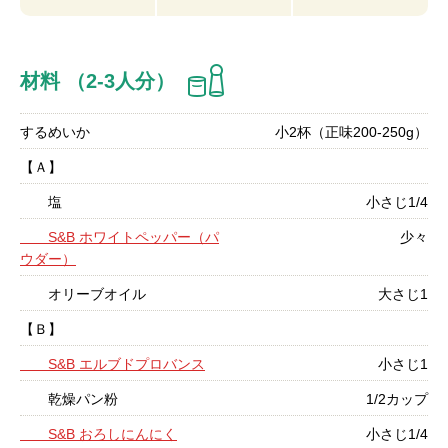
材料 （2-3人分）
するめいか
小2杯（正味200-250g）
【Ａ】
塩
小さじ1/4
S&B ホワイトペッパー（パ
少々
ウダー）
オリーブオイル
大さじ1
【Ｂ】
S&B エルブドプロバンス
小さじ1
乾燥パン粉
1/2カップ
S&B おろしにんにく
小さじ1/4