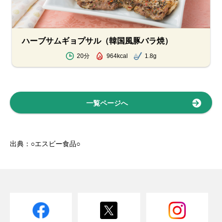
ハーブサムギョプサル（韓国風豚バラ焼）
20分
964kcal
1.8g
一覧ページへ
出典：○エスビー食品○