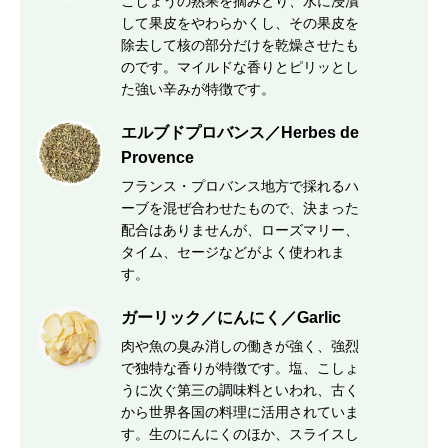
こしょうの熟果を摘みとり、水に浸漬
して果皮をやわらかくし、その果皮を
除去して核の部分だけを乾燥させたも
のです。マイルドな香りとピリッとし
た強い辛みが特徴です。
エルブドプロバンス／Herbes de
Provence
フランス・プロバンス地方で採れるハ
ーブを混ぜ合わせたもので、決まった
配合はありませんが、ローズマリー、
タイム、セージなどがよく使われま
す。
ガーリック／にんにく／Garlic
肉や魚の臭み消しの働きが強く、強烈
で独特な香りが特徴です。塩、こしょ
うに次ぐ第三の調味料といわれ、古く
から世界各国の料理に活用されていま
す。生のにんにくのほか、スライスし