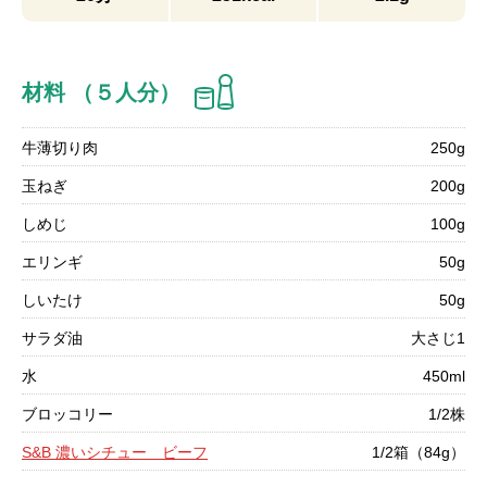
材料 （５人分）
牛薄切り肉
250g
玉ねぎ
200g
しめじ
100g
エリンギ
50g
しいたけ
50g
サラダ油
大さじ1
水
450ml
ブロッコリー
1/2株
S&B 濃いシチュー ビーフ
1/2箱（84g）