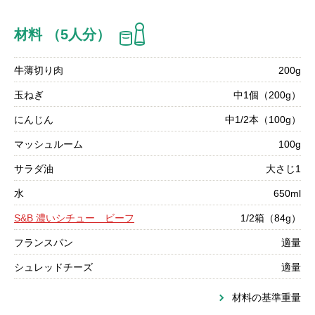
材料 （5人分）
牛薄切り肉
200g
玉ねぎ
中1個（200g）
にんじん
中1/2本（100g）
マッシュルーム
100g
サラダ油
大さじ1
水
650ml
S&B 濃いシチュー ビーフ
1/2箱（84g）
フランスパン
適量
シュレッドチーズ
適量
材料の基準重量