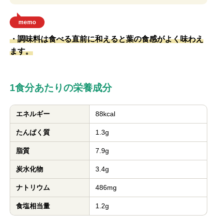
memo
・調味料は食べる直前に和えると葉の食感がよく味わえ
ます。
1食分あたりの栄養成分
エネルギー
88kcal
たんぱく質
1.3g
脂質
7.9g
炭水化物
3.4g
ナトリウム
486mg
食塩相当量
1.2g