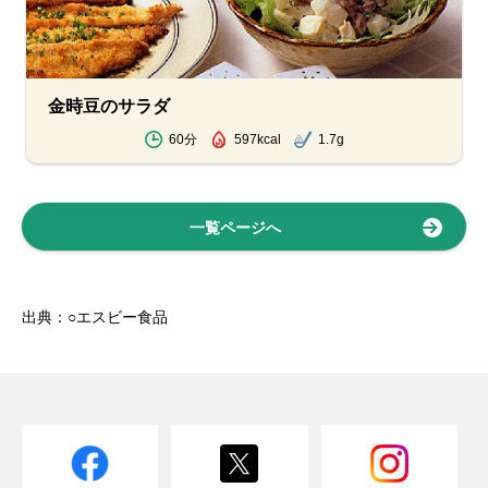
金時豆のサラダ
60分
597kcal
1.7g
一覧ページへ
出典：○エスビー食品