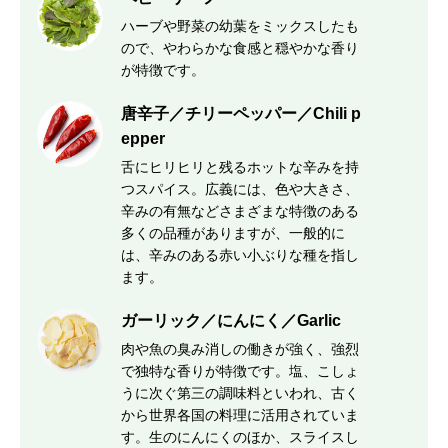
ハーブや野菜の幼葉をミックスしたも
ので、やわらかな食感と穏やかな香り
が特徴です。
唐辛子／チリーペッパー／Chili p
epper
舌にヒリヒリと残るホットな辛みを持
つスパイス。広義には、色や大きさ、
辛みの有無などさまざまな特徴のある
多くの品種がありますが、一般的に
は、辛みのある赤い小ぶりな種を指し
ます。
ガーリック／にんにく／Garlic
肉や魚の臭み消しの働きが強く、強烈
で独特な香りが特徴です。塩、こしょ
うに次ぐ第三の調味料といわれ、古く
から世界各国の料理に活用されていま
す。生のにんにくのほか、スライスし