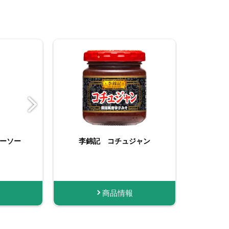
ーソー
んにく
李錦記 コチュジャン
李錦記 オイスターソー
たっぷりサイズ おろし
ス255g
生にんにく
購入する
商品情報
商品情報
商品情報
購入する