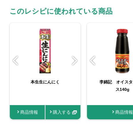
このレシピに使われている商品
李錦記 オイスターソー
本生生にんにく
李錦記 オイスタ
おろし生に
ス減塩（チューブ入り）
ス140g
商品情報
商品情報
購入する
購入する
商品情報
商品情報