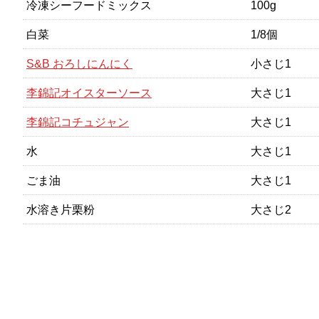
冷凍シーフードミックス
100g
白菜
1/8個
S&B おろしにんにく
小さじ1
李錦記オイスターソース
大さじ1
李錦記コチュジャン
大さじ1
水
大さじ1
ごま油
大さじ1
水溶き片栗粉
大さじ2