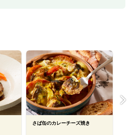
さば缶のカレーチーズ焼き
マジ