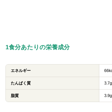
1食分あたりの栄養成分
エネルギー
66k
たんぱく質
3.7g
脂質
3.9g