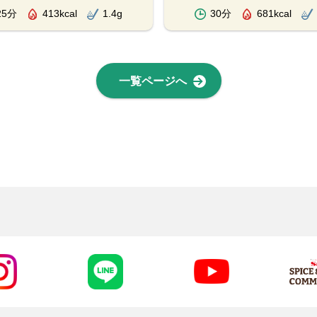
25分
413kcal
1.4g
30分
681kcal
一覧ページへ