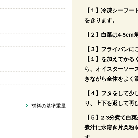
【１】冷凍シーフー
をきります。
【２】白菜は4-5c
【３】フライパンに
【１】を加えてかる
ら、オイスターソー
きながら全体をよく
【４】フタをして少
り、上下を返して再
材料の基準重量
【５】2-3分煮て白
煮汁に水溶き片栗粉
す。