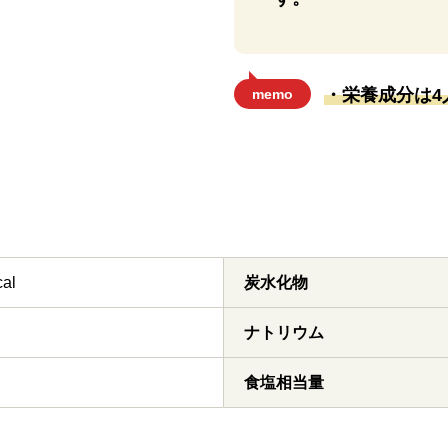
・栄養成分は4
memo
cal
炭水化物
ナトリウム
食塩相当量