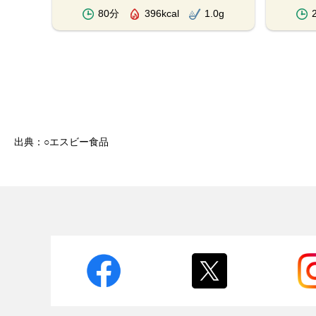
.1g
80分
396kcal
1.0g
出典：○エスビー食品