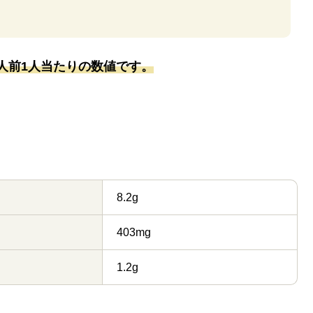
人前1人当たりの数値です。
8.2g
403mg
1.2g