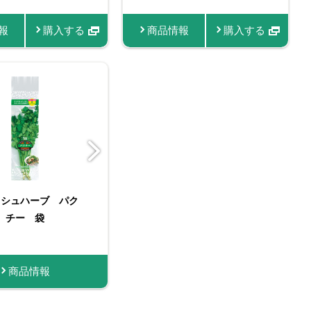
報
情報
商品情報
商品情報
商品情報
購入する
購入する
購入する
購入する
商品情報
商品情報
商品情報
商品情報
商品情報
購入する
購入する
購入する
購入す
ッシュハーブ パク
スティックスパイス ク
フレッシュハーブ パク
FAUCHON クミン（パ
チー 袋
ミン
チー大袋（お徳用）
ウダー）
商品情報
商品情報
購入する
商品情報
商品情報
購入す