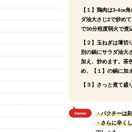
【１】鶏肉は3-4㎝
ダ油大さじ2で炒め
で30分程度弱火で煮
【２】玉ねぎは薄切
別の鍋にサラダ油大
加え、炒めます。茶
め、【１】の鍋に加
【３】さっと煮て盛
）
・パクチーは
memo
・さらに辛く