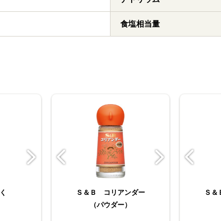
食塩相当量
E 袋
く
ょうが
バリュースパイスガラム
Ｓ＆Ｂ コリアンダー
たっぷりサイズ おろし
おろし生にんにく
バリュー
Ｓ＆
Ｓ
ダー
（パウダー）
マサラ
生しょうが
ダ