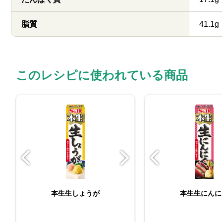
脂質
41.1g
このレシピに使われている商品
ビン入りおろし生にんに
本生生しょうが
ORGANIC SPIC
本生生にんに
おろし生し
く
入り有機コリアン
（パウダー）