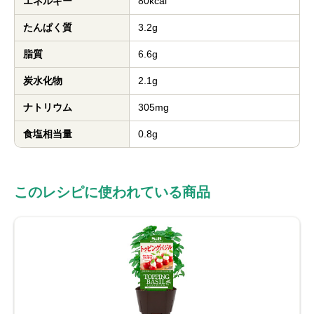
エネルギー
80kcal
たんぱく質
3.2g
脂質
6.6g
炭水化物
2.1g
ナトリウム
305mg
食塩相当量
0.8g
このレシピに使われている商品