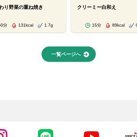
わり野菜の重ね焼き
クリーミー白和え
60分
131kcal
1.7g
15分
89kcal
一覧ページへ