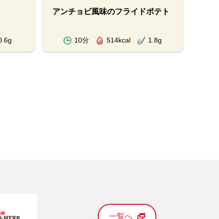
アンチョビ風味のフライドポテト
ソー
ター
0.6g
10分
514kcal
1.8g
一覧へ