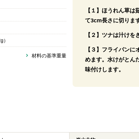
【１】ほうれん草は
）
て3cm長さに切りま
【２】ツナは汁けを
g）
【３】フライパンに
材料の基準重量
めます。水けがとん
味付けします。