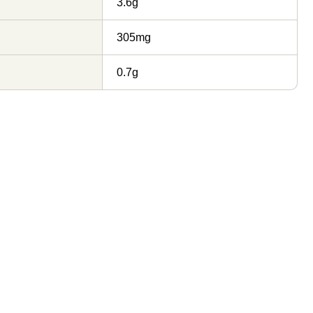
3.6g
305mg
0.7g