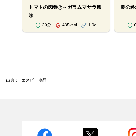
トマトの肉巻き～ガラムマサラ風
夏の終
味
.3g
20分
435kcal
1.9g
出典：○エスビー食品