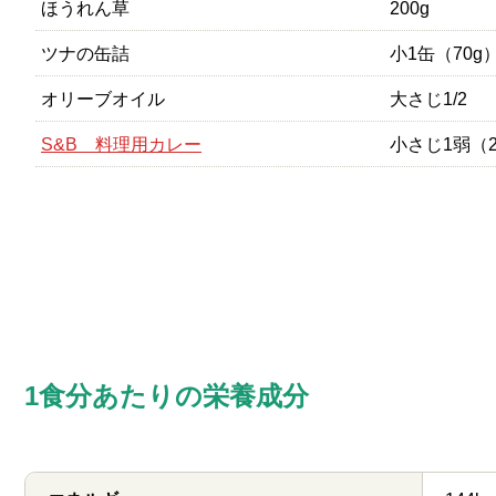
ほうれん草
200g
ツナの缶詰
小1缶（70g
オリーブオイル
大さじ1/2
S&B 料理用カレー
小さじ1弱（2
1食分あたりの栄養成分