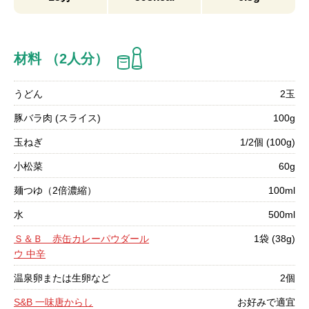
材料 （2人分）
うどん
2玉
豚バラ肉 (スライス)
100g
玉ねぎ
1/2個 (100g)
小松菜
60g
麺つゆ（2倍濃縮）
100ml
水
500ml
Ｓ＆Ｂ 赤缶カレーパウダール
1袋 (38g)
ウ 中辛
温泉卵または生卵など
2個
S&B 一味唐からし
お好みで適宜