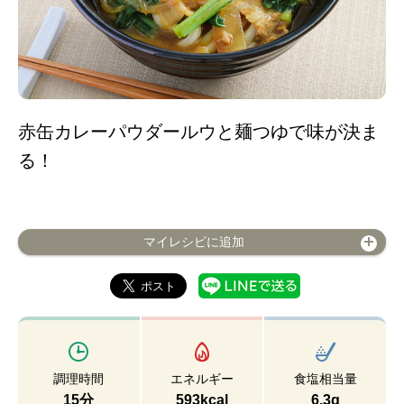
赤缶カレーパウダールウと麺つゆで味が決ま
る！
マイレシピに追加
調理時間
エネルギー
食塩相当量
15分
593kcal
6.3g