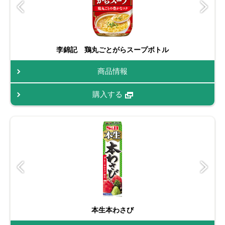
李錦記 鶏丸ごとがらスープボトル
商品情報
購入する
本生本わさび