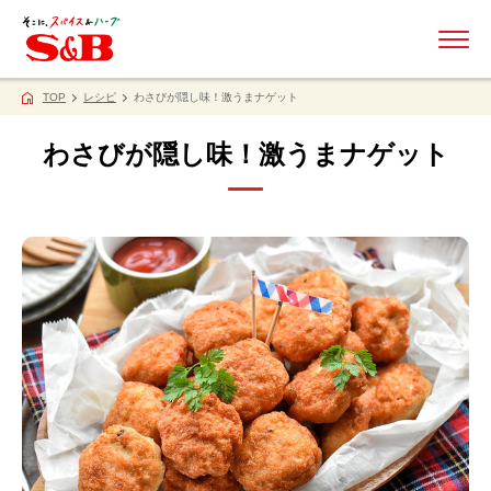
ME
TOP
レシピ
わさびが隠し味！激うまナゲット
わさびが隠し味！激うまナゲット