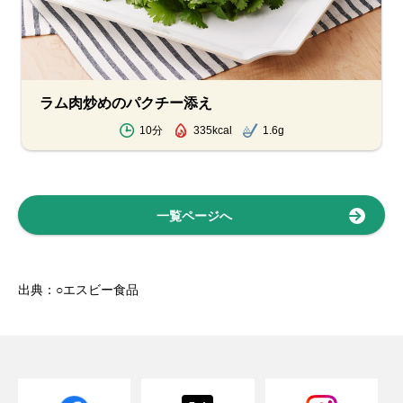
ラム肉炒めのパクチー添え
10分
335kcal
1.6g
一覧ページへ
出典：○エスビー食品