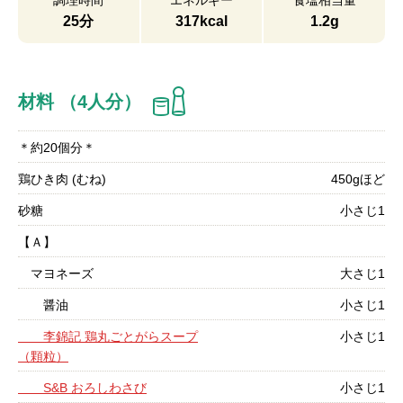
調理時間
エネルギー
食塩相当量
25分
317kcal
1.2g
材料 （4人分）
＊約20個分＊
鶏ひき肉 (むね)
450gほど
砂糖
小さじ1
【Ａ】
マヨネーズ
大さじ1
醤油
小さじ1
李錦記 鶏丸ごとがらスープ
小さじ1
（顆粒）
S&B おろしわさび
小さじ1