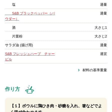
塩
適量
S&B ブラックペッパー（パ
適量
ウダー）
酒
大さじ1
片栗粉
大さじ2
サラダ油 (揚げ用)
適量
S&B フレッシュハーブ チャー
適宜
ビル
材料の基準重量
作り方
【１】ボウルに鶏ひき肉・砂糖を入れ、箸などでよ