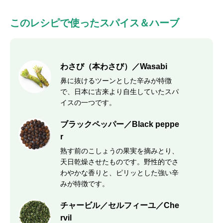
このレシピで使ったスパイス＆ハーブ
わさび（本わさび）／Wasabi
鼻に抜けるツーンとした辛みが特徴
で、日本に古来より自生していたスパ
イスの一つです。
ブラックペッパー／Black peppe
r
熟す前のこしょうの果実を摘みとり、
天日乾燥させたものです。野性的でさ
わやかな香りと、ピリッとした強い辛
みが特徴です。
チャービル／セルフィーユ／Che
rvil