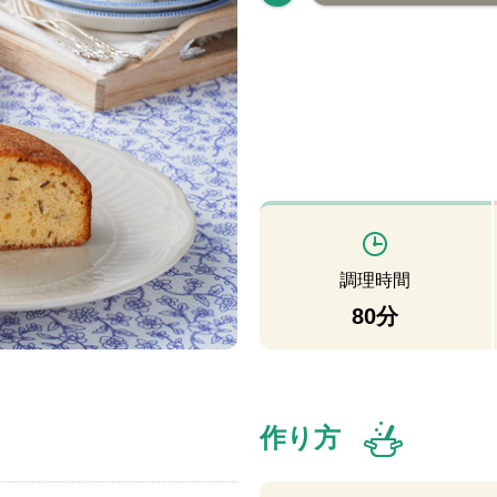
調理時間
80分
作り方