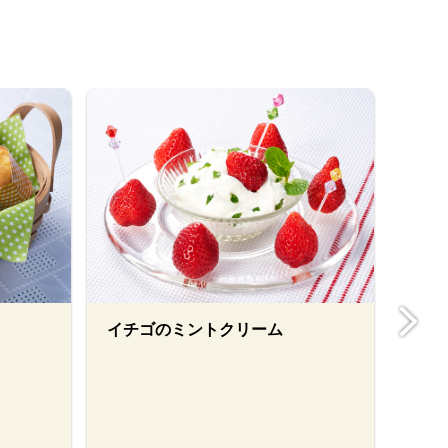
イチゴのミントクリーム
メー