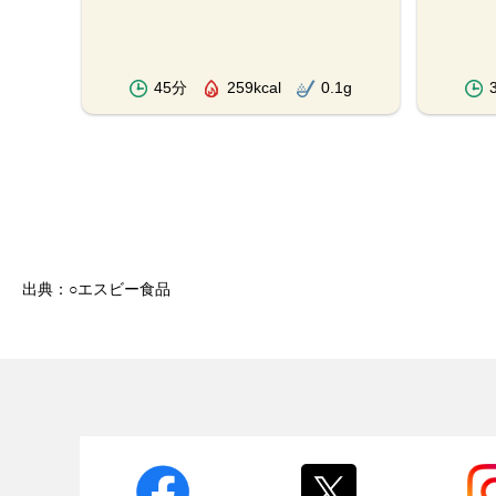
3g
45分
259kcal
0.1g
出典：○エスビー食品