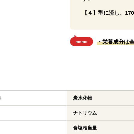
【４】型に流し、170
・栄養成分は
memo
l
炭水化物
ナトリウム
食塩相当量