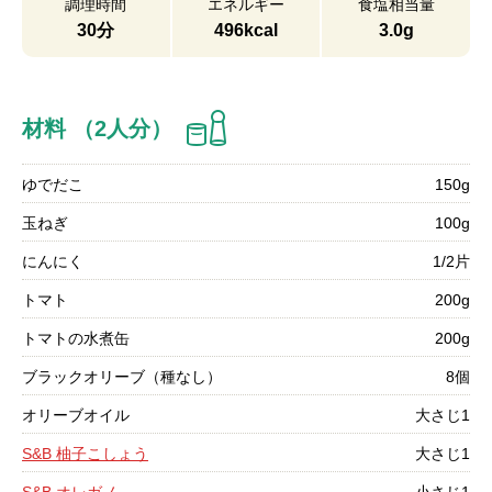
調理時間
エネルギー
食塩相当量
30分
496kcal
3.0g
材料 （2人分）
ゆでだこ
150g
玉ねぎ
100g
にんにく
1/2片
トマト
200g
トマトの水煮缶
200g
ブラックオリーブ（種なし）
8個
オリーブオイル
大さじ1
S&B 柚子こしょう
大さじ1