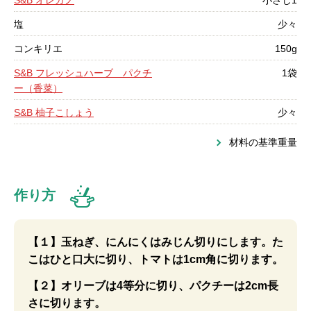
S&B オレガノ
小さじ1
塩
少々
コンキリエ
150g
S&B フレッシュハーブ パクチ
1袋
ー（香菜）
S&B 柚子こしょう
少々
材料の基準重量
作り方
【１】玉ねぎ、にんにくはみじん切りにします。た
こはひと口大に切り、トマトは1cm角に切ります。
【２】オリーブは4等分に切り、パクチーは2cm長
さに切ります。