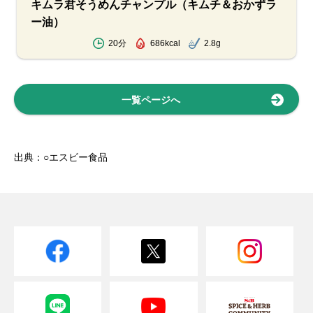
キムラ君そうめんチャンプル（キムチ＆おかずラ
ー油）
20分
686kcal
2.8g
一覧ページへ
出典：○エスビー食品