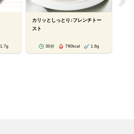
カリッとしっとり♪フレンチトー
アボ
スト
1.7g
30分
790kcal
1.8g