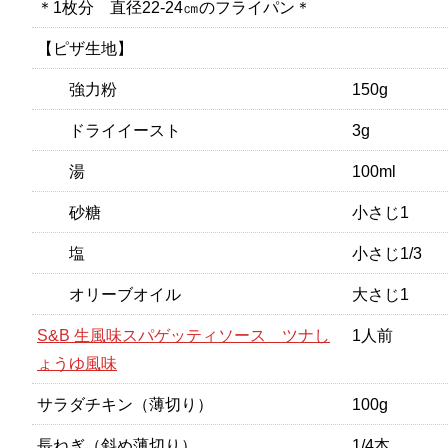
＊1枚分 直径22-24㎝のフライパン＊
【ピザ生地】
強力粉
150g
ドライイースト
3g
湯
100ml
砂糖
小さじ1
塩
小さじ1/3
オリーブオイル
大さじ1
S&B 生風味スパゲッティソース ツナし
1人前
ょうゆ風味
サラダチキン（薄切り）
100g
長ねぎ（斜め薄切り）
1/4本