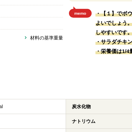
・【１】でボ
memo
よいでしょう。
しやすいです
材料の基準重量
・サラダチキ
・栄養価は1/
al
炭水化物
ナトリウム