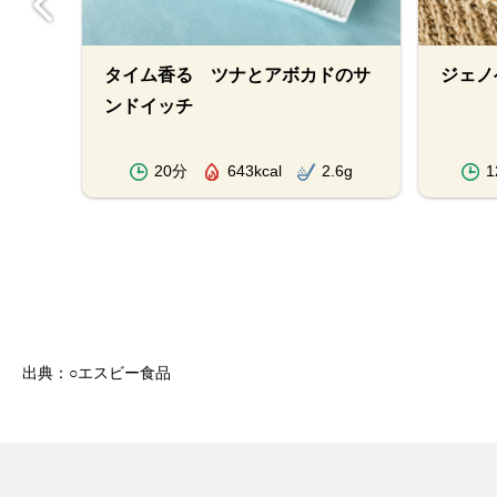
ック
タイム香る ツナとアボカドのサ
ジェノ
ンドイッチ
.9g
20分
643kcal
2.6g
1
出典：○エスビー食品