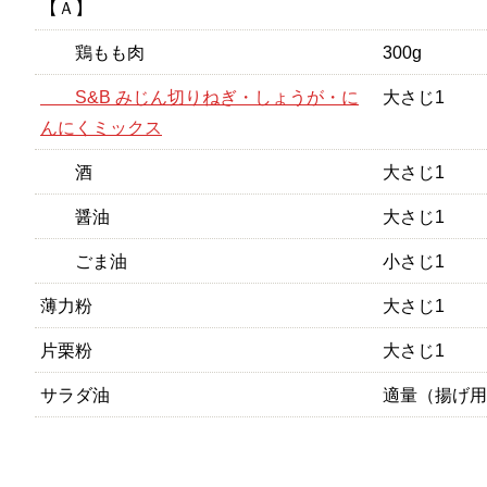
【Ａ】
鶏もも肉
300g
S&B みじん切りねぎ・しょうが・に
大さじ1
んにくミックス
酒
大さじ1
醤油
大さじ1
ごま油
小さじ1
薄力粉
大さじ1
片栗粉
大さじ1
サラダ油
適量（揚げ用