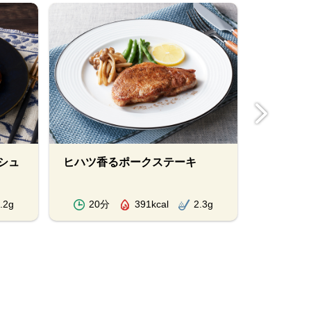
シュ
ヒハツ香るポークステーキ
豚肉のゆ
.2g
20分
391kcal
2.3g
10分