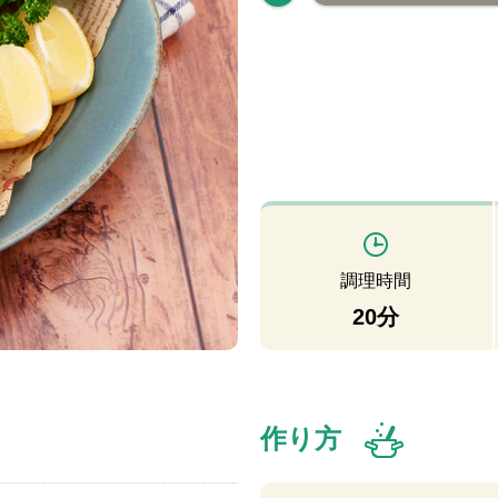
調理時間
20分
作り方