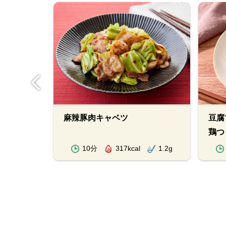
麻辣豚肉キャベツ
豆腐
鶏つ
1.9g
10分
317kcal
1.2g