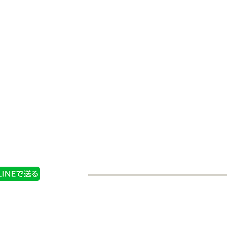
ぎ・しょう
みじん切りねぎ・しょう
ミックス
が・にんにくミックス
購入する
商品情報
購入する