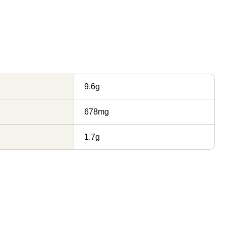
9.6g
678mg
1.7g