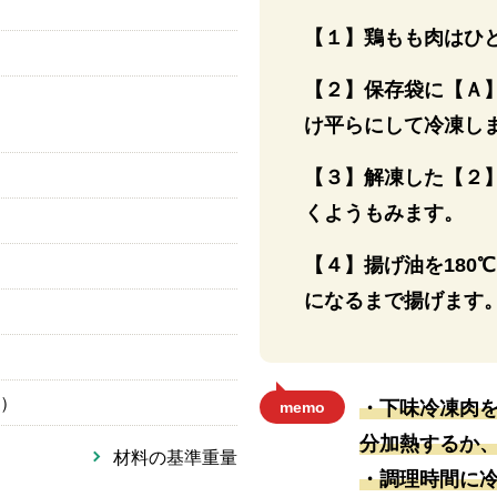
【１】鶏もも肉はひ
【２】保存袋に【Ａ
け平らにして冷凍し
【３】解凍した【２
くようもみます。
【４】揚げ油を180
になるまで揚げます
）
・下味冷凍肉
memo
分加熱するか
材料の基準重量
・調理時間に