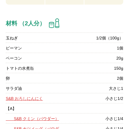
材料 （2人分）
玉ねぎ
1/2個（100g）
ピーマン
1個
ベーコン
20g
トマトの水煮缶
150g
卵
2個
サラダ油
大さじ1
S&B おろしにんにく
小さじ1/2
【A】
S&B クミン（パウダー）
小さじ1/4
S&B ナツメッグ（パウダ
小さじ1/4