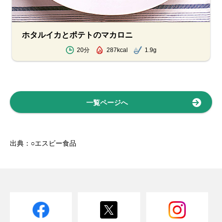
ホタルイカとポテトのマカロニ
20分
287kcal
1.9g
一覧ページへ
出典：○エスビー食品