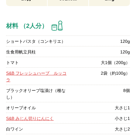
材料 （2人分）
ショートパスタ（コンキリエ）
120g
生食用帆立貝柱
120g
トマト
大1個（200g）
S&B フレッシュハーブ ルッコ
2袋（約100g）
ラ
ブラックオリーブ塩漬け（種な
8個
し）
オリーブオイル
大さじ1
S&B みじん切りにんにく
小さじ1
白ワイン
大さじ2