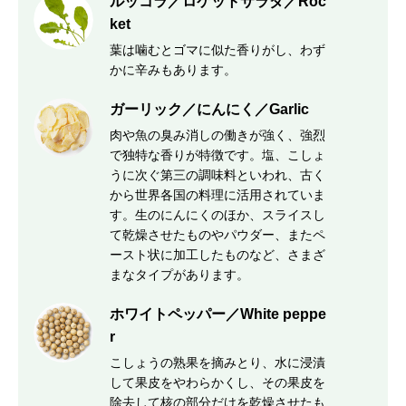
ルッコラ／ロケットサラダ／Roc
ket
葉は噛むとゴマに似た香りがし、わず
かに辛みもあります。
ガーリック／にんにく／Garlic
肉や魚の臭み消しの働きが強く、強烈
で独特な香りが特徴です。塩、こしょ
うに次ぐ第三の調味料といわれ、古く
から世界各国の料理に活用されていま
す。生のにんにくのほか、スライスし
て乾燥させたものやパウダー、またペ
ースト状に加工したものなど、さまざ
まなタイプがあります。
ホワイトペッパー／White peppe
r
こしょうの熟果を摘みとり、水に浸漬
して果皮をやわらかくし、その果皮を
除去して核の部分だけを乾燥させたも