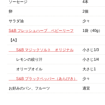
ソーセージ
4本
卵
2個
サラダ油
少々
S&B フレッシュハーブ ベビーリーフ
1袋（40g）
【A】
S&B マジックソルト オリジナル
小さじ1/3
レモンの絞り汁
小さじ1/4
オリーブオイル
大さじ1
S&B ブラックペッパー（あらびき）
少々
お好みのパン、フルーツ
適宜