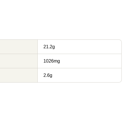
21.2g
1026mg
2.6g