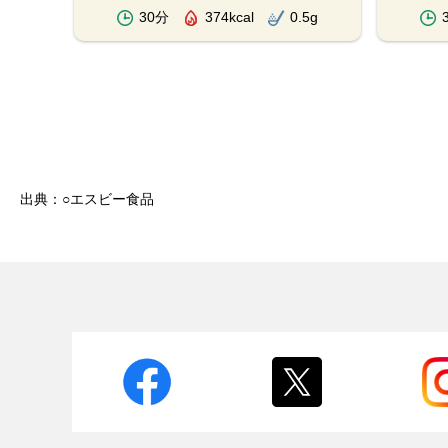
.8g
30分
374kcal
0.5g
出典：○エスビー食品