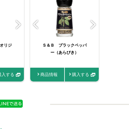
フレッシュハーブ ベビ
らび
オリジ
ーブ ベビ
Ｓ＆Ｂ ブラックペッパ
袋入りマジックソルト
Ｓ
ーリーフ エンジョイパ
ー
 袋
ー（あらびき）
オリジナル
ク
ック 袋
情報
購入する
商品情報
商品情報
商品情報
購入する
購入する
商品