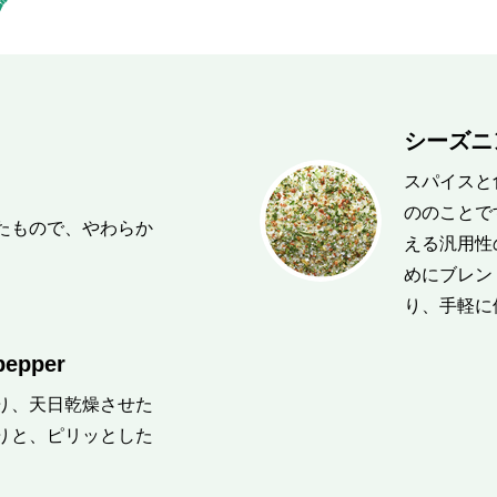
ブ
シーズニ
スパイスと
ののことで
たもので、やわらか
える汎用性
。
めにブレン
り、手軽に
epper
り、天日乾燥させた
りと、ピリッとした