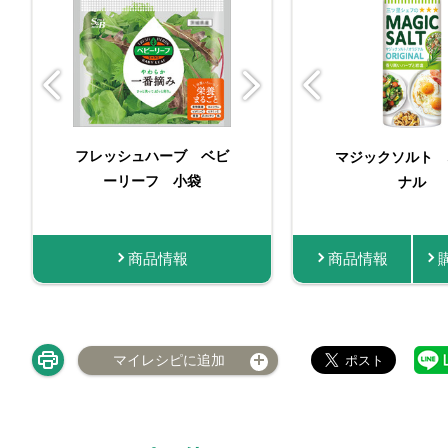
フレッシュハーブ ベビ
袋入りマジックソルト
挽きたての香り あ
マジックソルト 
フレッシュハ
ーリーフ 小袋
オリジナル
きブラックペッパ
ーリーフ
ナル
商品情報
商品情報
購入する
商品情報
商品情報
商品
マイレシピに追加