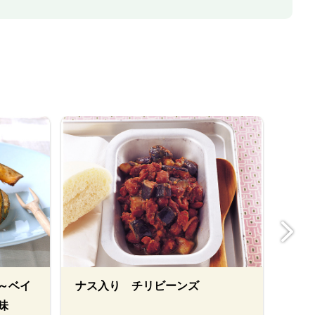
～ベイ
ナス入り チリビーンズ
新玉
味