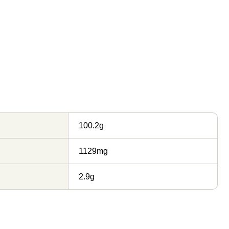
100.2g
1129mg
2.9g