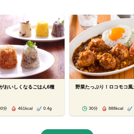
がおいしくなるごはん6種
野菜たっぷり！ロコモコ風
30分
461kcal
0.4g
30分
888kcal