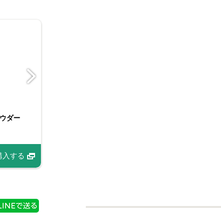
ー 中辛
とろけるカレー 辛口
ウダー
FAUCHON カレーパウ
ダー
情報
購入する
商品情報
商品情報
購入する