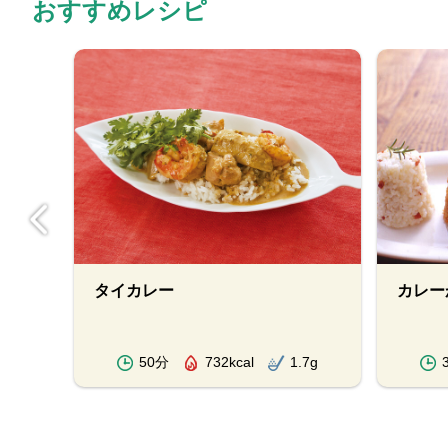
おすすめレシピ
タイカレー
カレー
.1g
50分
732kcal
1.7g