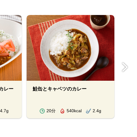
カレー
鮭缶とキャベツのカレー
ラム
ーカ
4.7g
20分
540kcal
2.4g