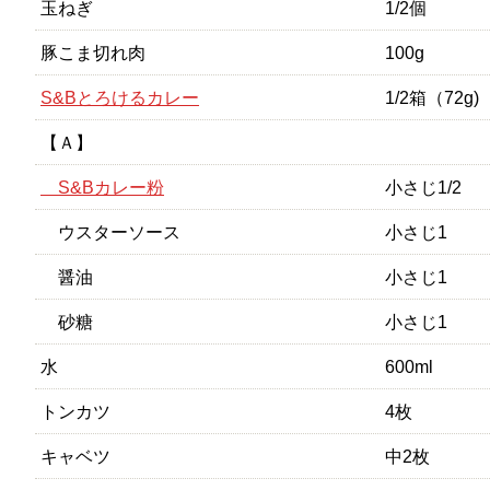
玉ねぎ
1/2個
豚こま切れ肉
100g
S&Bとろけるカレー
1/2箱（72g)
【Ａ】
S&Bカレー粉
小さじ1/2
ウスターソース
小さじ1
醤油
小さじ1
砂糖
小さじ1
水
600ml
トンカツ
4枚
キャベツ
中2枚