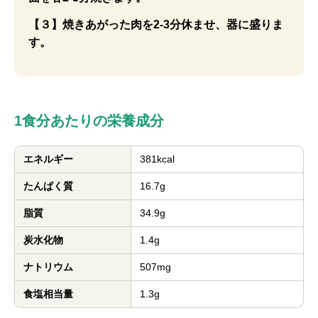
【３】焼きあがった肉を2-3分休ませ、器に盛りま
す。
1食分あたりの栄養成分
エネルギー
381kcal
たんぱく質
16.7g
脂質
34.9g
炭水化物
1.4g
ナトリウム
507mg
食塩相当量
1.3g