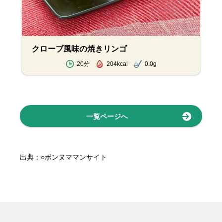
クローブ風味の焼きリンゴ
20分
204kcal
0.0g
一覧ページへ
出典：○ボンヌママンサイト