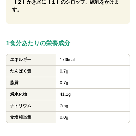
【２】かき氷に【１】のシロップ、練乳をかけま
す。
1食分あたりの栄養成分
エネルギー
173kcal
たんぱく質
0.7g
脂質
0.7g
炭水化物
41.1g
ナトリウム
7mg
食塩相当量
0.0g