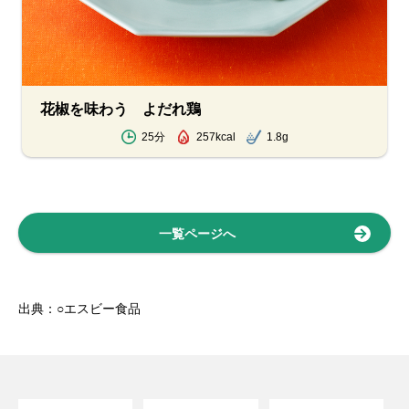
花椒を味わう よだれ鶏
25分
257kcal
1.8g
一覧ページへ
出典：○エスビー食品