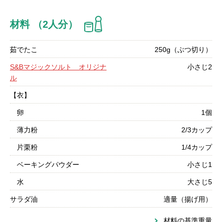
材料 （2人分）
茹でたこ
250g（ぶつ切り）
S&Bマジックソルト オリジナ
小さじ2
ル
【衣】
卵
1個
薄力粉
2/3カップ
片栗粉
1/4カップ
ベーキングパウダー
小さじ1
水
大さじ5
サラダ油
適量（揚げ用）
材料の基準重量