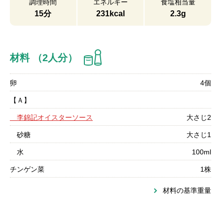
調理時間
エネルギー
食塩相当量
15分
231kcal
2.3g
材料 （2人分）
卵
4個
【Ａ】
李錦記オイスターソース
大さじ2
砂糖
大さじ1
水
100ml
チンゲン菜
1株
材料の基準重量