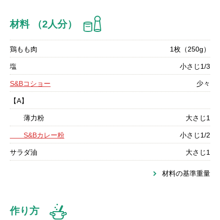
材料 （2人分）
鶏もも肉
1枚（250g）
塩
小さじ1/3
S&Bコショー
少々
【A】
薄力粉
大さじ1
S&Bカレー粉
小さじ1/2
サラダ油
大さじ1
材料の基準重量
作り方