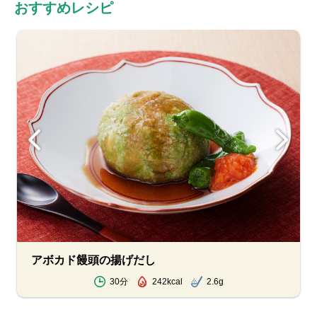
おすすめレシピ
アボカド饅頭の揚げだし
30分
242kcal
2.6g