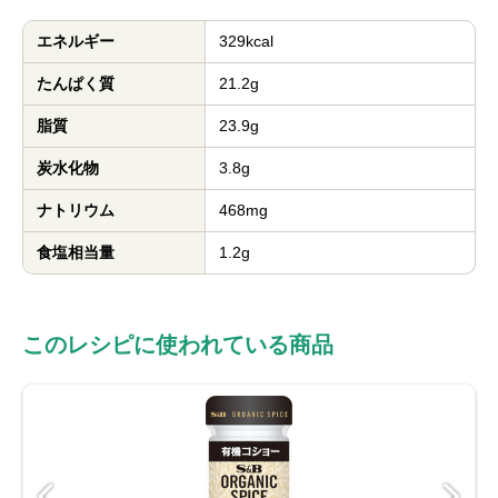
エネルギー
329kcal
たんぱく質
21.2g
脂質
23.9g
炭水化物
3.8g
ナトリウム
468mg
食塩相当量
1.2g
このレシピに使われている商品