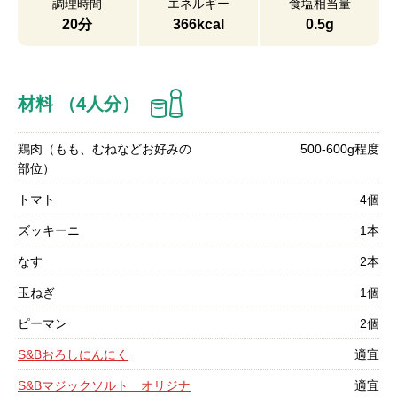
調理時間
エネルギー
食塩相当量
20分
366kcal
0.5g
材料 （4人分）
鶏肉（もも、むねなどお好みの
500-600g程度
部位）
トマト
4個
ズッキーニ
1本
なす
2本
玉ねぎ
1個
ピーマン
2個
S&Bおろしにんにく
適宜
S&Bマジックソルト オリジナ
適宜