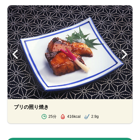
ブリの照り焼き
25分
416kcal
2.9g