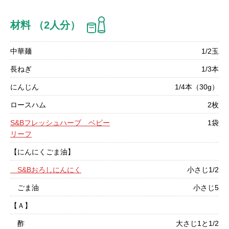
材料 （2人分）
中華麺
1/2玉
長ねぎ
1/3本
にんじん
1/4本（30g）
ロースハム
2枚
S&Bフレッシュハーブ ベビー
1袋
リーフ
【にんにくごま油】
S&Bおろしにんにく
小さじ1/2
ごま油
小さじ5
【Ａ】
酢
大さじ1と1/2