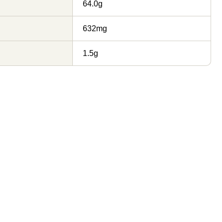
64.0g
632mg
1.5g