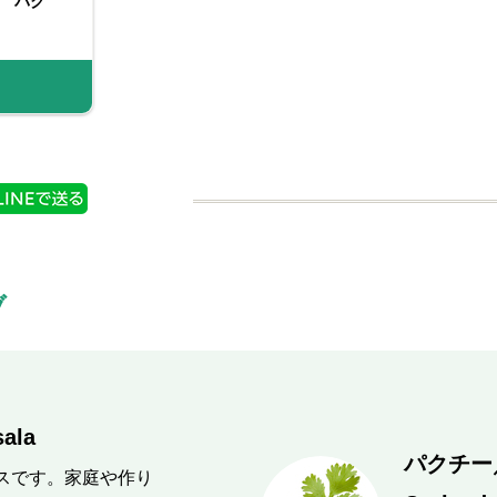
 パク
り ガラム
フレッシュハーブ パク
スマートスパイス ガラ
ラ
チー大袋（お徳用）
ムマサラ
購入する
商品情報
商品情報
ブ
ala
パクチー
スです。家庭や作り