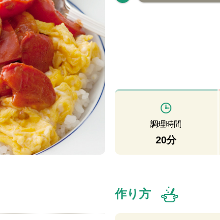
調理時間
20分
作り方