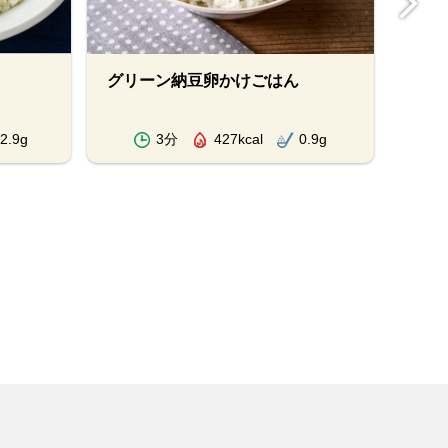
グリーン納豆卵かけごはん
オイ
飯
2.9g
3分
427kcal
0.9g