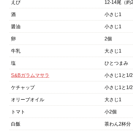
えび
12-14尾（約
酒
小さじ1
醤油
小さじ1
卵
2個
牛乳
大さじ1
塩
ひとつまみ
S&Bガラムマサラ
小さじ1と1/2
ケチャップ
小さじ1と1/2
オリーブオイル
大さじ1
トマト
小2個
白飯
茶わん2杯分