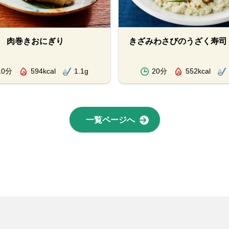
 肉巻きおにぎり
きざみわさびのうざく寿司
10分
594kcal
1.1g
20分
552kcal
一覧ページへ