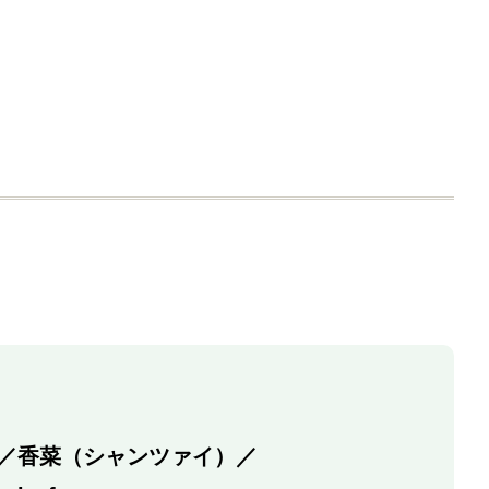
フレッシュハーブ パク
スティックスパイス ガ
FAUCHON ガラムマサ
（苗） パクチー
チーリーフ 袋
ラムマサラ
ラ
商品情報
商品情報
購入する
商品情報
商品情報
購入す
／香菜（シャンツァイ）／