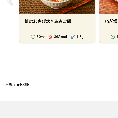
鮭のわさび炊き込みご飯
ねぎ塩
.0g
60分
362kcal
1.8g
出典：★ESSE