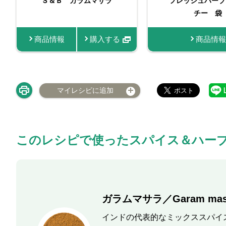
（苗） パクチー
Ｓ＆Ｂ ガラムマサラ
フレッシュハーブ
Ｓ＆Ｂ 袋入
チー 袋
マサ
商品情報
商品情報
購入する
商品情報
商品情報
マイレシピに追加
このレシピで使ったスパイス＆ハー
ガラムマサラ／Garam mas
インドの代表的なミックススパイ