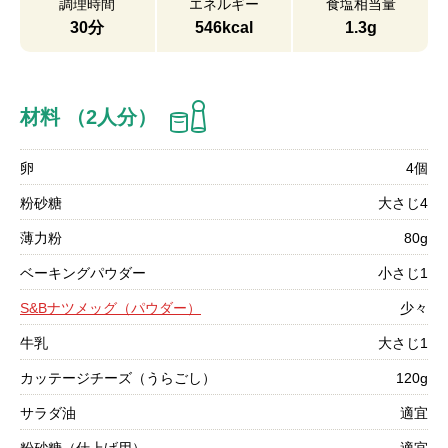
調理時間
エネルギー
食塩相当量
30分
546kcal
1.3g
材料 （2人分）
卵
4個
粉砂糖
大さじ4
薄力粉
80g
ベーキングパウダー
小さじ1
S&Bナツメッグ（パウダー）
少々
牛乳
大さじ1
カッテージチーズ（うらごし）
120g
サラダ油
適宜