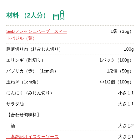
材料 （2人分）
S&Bフレッシュハーブ スィー
1袋（35g）
トバジル（葉）
豚薄切り肉（粗みじん切り）
100g
エリンギ（乱切り）
1パック（100g）
パプリカ（赤）（1cm角）
1/2個（50g）
玉ねぎ（1cm角）
中1/2個（100g）
にんにく（みじん切り）
小さじ1
サラダ油
大さじ1
【合わせ調味料】
酒
大さじ2
李錦記オイスターソース
大さじ1