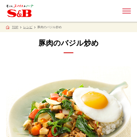
ME
TOP
レシピ
豚肉のバジル炒め
豚肉のバジル炒め