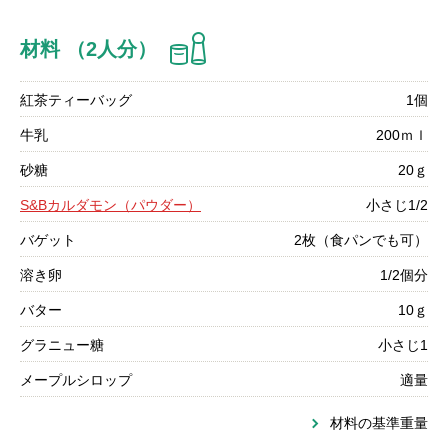
材料 （2人分）
紅茶ティーバッグ
1個
牛乳
200ｍｌ
砂糖
20ｇ
S&Bカルダモン（パウダー）
小さじ1/2
バゲット
2枚（食パンでも可）
溶き卵
1/2個分
バター
10ｇ
グラニュー糖
小さじ1
メープルシロップ
適量
材料の基準重量