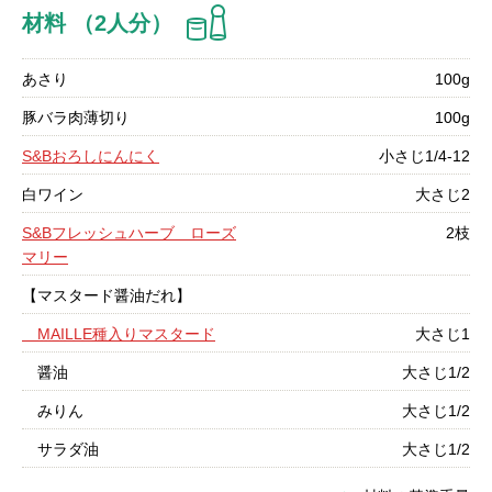
材料 （2人分）
あさり
100g
豚バラ肉薄切り
100g
S&Bおろしにんにく
小さじ1/4-12
白ワイン
大さじ2
S&Bフレッシュハーブ ローズ
2枝
マリー
【マスタード醤油だれ】
MAILLE種入りマスタード
大さじ1
醤油
大さじ1/2
みりん
大さじ1/2
サラダ油
大さじ1/2