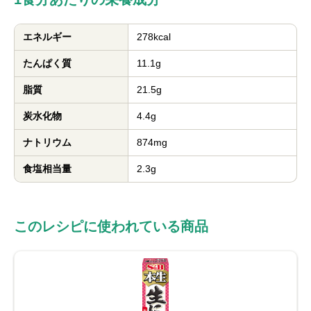
エネルギー
278kcal
たんぱく質
11.1g
脂質
21.5g
炭水化物
4.4g
ナトリウム
874mg
食塩相当量
2.3g
このレシピに使われている商品