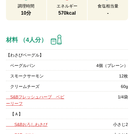
調理時間
エネルギー
食塩相当量
10分
570kcal
-
材料 （4人分）
【わさびベーグル】
ベーグルパン
4個（プレーン）
スモークサーモン
12枚
クリームチーズ
60g
S&Bフレッシュハーブ ベビ
1/4袋
ーリーフ
【Ａ】
S&Bおろしわさび
小さじ2