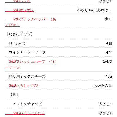
S&Bバジル
小さじ1
S&Bオレガノ
小さじ1/4（あれば）
S&Bブラックペッパー（あ
少々
らびき）
【わさびドッグ】
ロールパン
4個
ウインナーソーセージ
4本
S&Bフレッシュハーブ ベビ
1/4袋
ーリーフ
ピザ用ミックスチーズ
40g
S&Bおろしわさび
お好みの量
【Ｂ】
トマトケチャップ
大さじ4
S&Bおろしにんにく
小さじ1