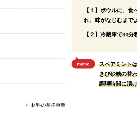
【１】ボウルに、食
れ、味がなじむまで
【２】冷蔵庫で30分
スペアミント
memo
きび砂糖の替
調理時間に漬
材料の基準重量