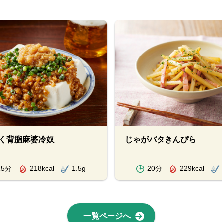
く背脂麻婆冷奴
じゃがバタきんぴら
15分
218kcal
1.5g
20分
229kcal
一覧ページへ