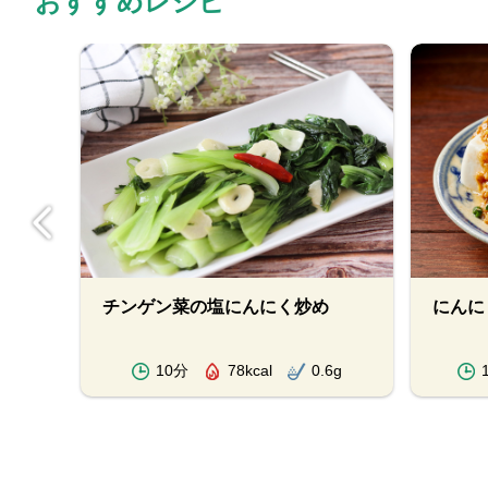
おすすめレシピ
チンゲン菜の塩にんにく炒め
にんに
.2g
10分
78kcal
0.6g