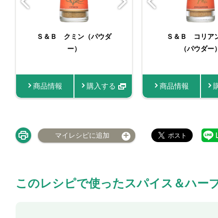
ORGANIC SPICE 袋
Ｓ＆Ｂ クミン（パウダ
（苗） スペアミ
Ｓ＆Ｂ コリア
Ｓ＆Ｂ 袋入
入り有機コリアンダー
ー）
（パウダー）
（パウダー
（パウダー）
ー付
商品情報
商品情報
購入する
購入する
商品情報
商品情報
商品情報
マイレシピに追加
このレシピで使ったスパイス＆ハー