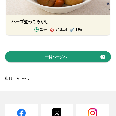
ハーブ煮っころがし
20分
241kcal
1.9g
一覧ページへ
出典：★dancyu