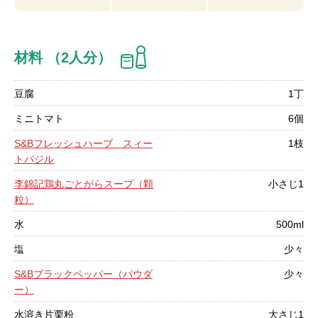
材料 （2人分）
豆腐
1丁
ミニトマト
6個
S&Bフレッシュハーブ スィー
1枝
トバジル
李錦記鶏丸ごとがらスープ（顆
小さじ1
粒）
水
500ml
塩
少々
S&Bブラックペッパー（パウダ
少々
ー）
水溶き片栗粉
大さじ1