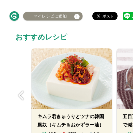
マイレシピに追加
おすすめレシピ
苔和え
キムラ君きゅうりとツナの韓国
五目
風奴（キムチ＆おかずラー油）
で減