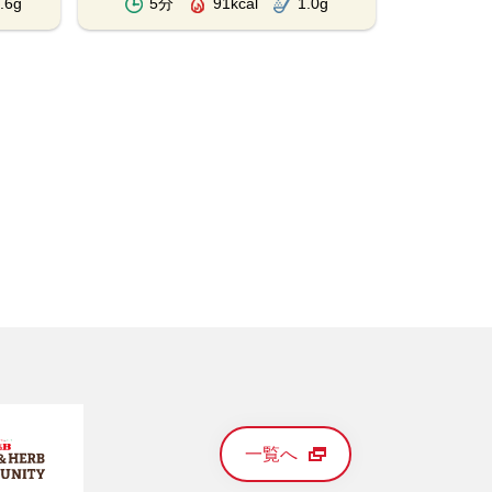
.6g
5分
91kcal
1.0g
20分
一覧へ