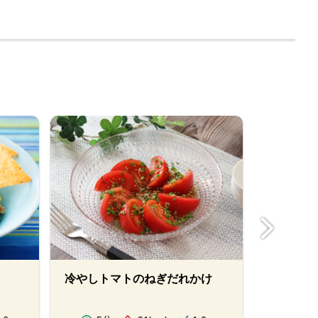
冷やしトマトのねぎだれかけ
フライド
ク風味