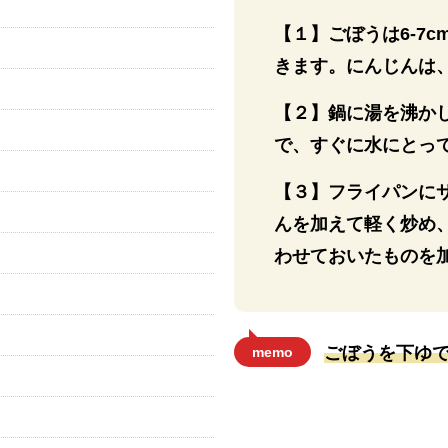
【１】ごぼうは6-7
きます。にんじんは
【２】鍋に湯を沸か
で、すぐに水にとっ
【３】フライパンに
んを加えて軽く炒め
わせておいたものを
ごぼうを下ゆ
memo