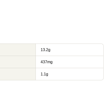
13.2g
437mg
1.1g