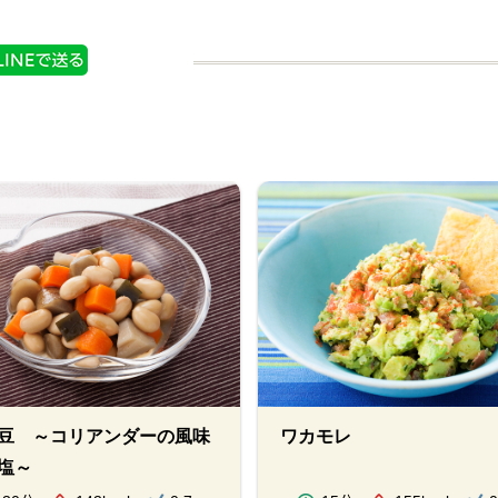
豆 ～コリアンダーの風味
ワカモレ
塩～