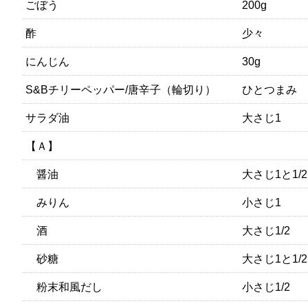
ごぼう
200g
酢
少々
にんじん
30g
S&Bチリーペッパー/唐辛子（輪切り）
ひとつまみ
サラダ油
大さじ1
【Ａ】
醤油
大さじ1と1/2
みりん
小さじ1
酒
大さじ1/2
砂糖
大さじ1と1/2
粉末和風だし
小さじ1/2