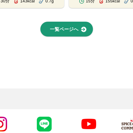
30分
143kcal
0.7g
15分
155kcal
0
一覧ページへ